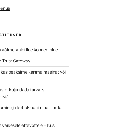
eenus
STITUSED
a võtmetablettide kopeerimine
ro Trust Gateway
 – kas peaksime kartma masinat või
astel kujundada turvalisi
usi?
mine ja kettakloonimine – millal
 väikesele ettevõttele – Küsi