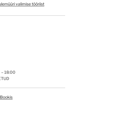
emüüri valimise tööriist
– 18:00
ETUD
eBookis