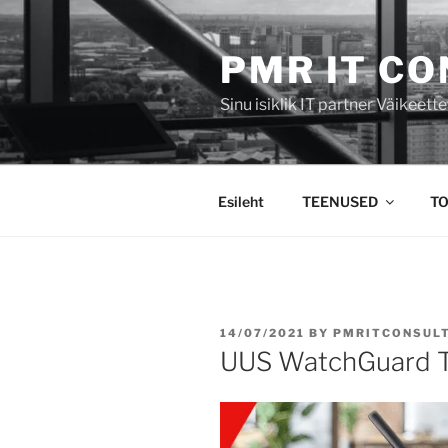
Liigu
sisu
PMR IT CO
juurde
Sinu isiklik IT partner Väikeet
Esileht
TEENUSED
TO
POSTED
14/07/2021
BY
PMRITCONSUL
ON
UUS WatchGuard T