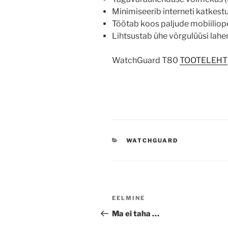
Minimiseerib interneti katkest
Töötab koos paljude mobiiliop
Lihtsustab ühe võrgulüüsi lah
WatchGuard T80
TOOTELEHT
CATEGORIES
WATCHGUARD
Navigeerimine
Previous
EELMINE
Post
Ma ei taha …