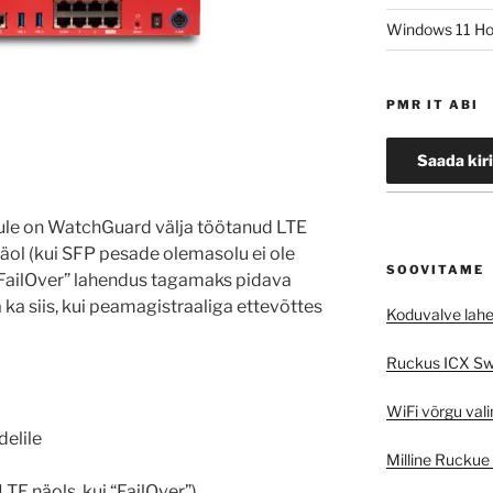
Windows 11 Hom
PMR IT ABI
ule on WatchGuard välja töötanud LTE
näol (kui SFP pesade olemasolu ei ole
SOOVITAME
 “FailOver” lahendus tagamaks pidava
a siis, kui peamagistraaliga ettevõttes
Koduvalve lah
Ruckus ICX Swi
WiFi võrgu vali
elile
Milline Ruckue
E näols, kui “FailOver”)