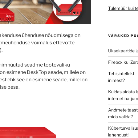
Tulemüür kui t
 rakenduse ühenduse nõudmisega on
VÄRSKED PO
tmeühenduse võimalus ettevõtte
).
Uksekaartide j
Firebox kui Ze
nimnüutud seadme tootevaliku
on esimene DeskTop seade, millele on
Tehisintellekt
dest ehk see on esimene seade, millel on
inimest?
ise pesa.
Kuidas aidata l
internetiharjum
Andmete taasta
mida valida?
Küberturvalisus
lahendust!