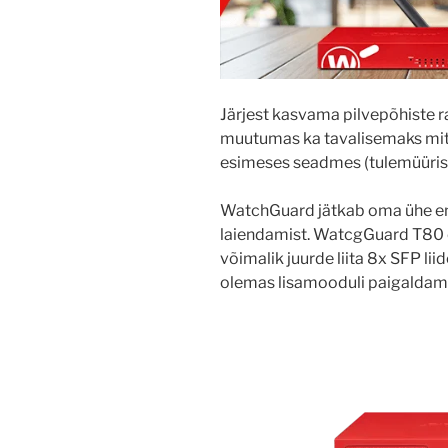
Järjest kasvama pilvepõhiste
muutumas ka tavalisemaks mi
esimeses seadmes (tulemüüris
WatchGuard jätkab oma ühe e
laiendamist. WatcgGuard T80 
võimalik juurde liita 8x SFP lii
olemas lisamooduli paigaldam