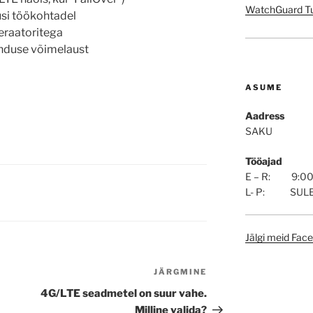
WatchGuard Tul
usi töökohtadel
eraatoritega
enduse võimelaust
ASUME
Aadress
SAKU
Tööajad
E – R: 9:00 
L- P: SUL
Jälgi meid Fac
JÄRGMINE
Next
Post
4G/LTE seadmetel on suur vahe.
Milline valida?