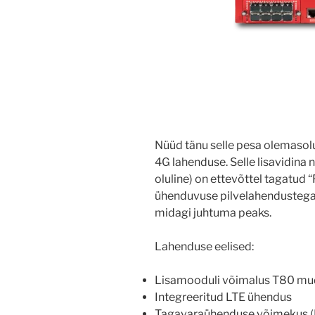
Nüüd tänu selle pesa olemasol
4G lahenduse. Selle lisavidina 
oluline) on ettevõttel tagatud
ühenduvuse pilvelahendustega k
midagi juhtuma peaks.
Lahenduse eelised:
Lisamooduli võimalus T80 mud
Integreeritud LTE ühendus
Tagavaraühenduse võimekus (LT