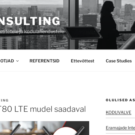
NSULTING
tevõtetele ja kodulahendustele
OTJAD
REFERENTSID
Ettevõttest
Case Studies
OLULISED A
TING
80 LTE mudel saadaval
KODUVALVE
Eramajade Inte