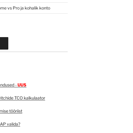
e vs Pro ja kohalik konto
endused -
UUS
tchide TCO kalkulaator
mise tööriist
 AP valida?