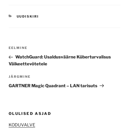
CATEGORIES
UUDISKIRI
Navigeerimine
Previous
EELMINE
Post
WatchGuard: Usaldusväärne Küberturvalisus
Väikeettevõtetele
Next
JÄRGMINE
Post
GARTNER Magic Quadrant – LAN tarisuts
OLULISED ASJAD
KODUVALVE