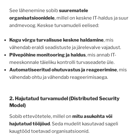
See lähenemine sobib
suurematele
organisatsioonidele
, millel on keskne IT-haldus ja suur
andmevoog. Keskse turvamudeli eelised:
Kogu võrgu turvalisuse keskne haldamine
, mis
vähendab eraldi seadistuste ja järelevalve vajadust.
Pilvepõhine monitooring ja haldus
, mis annab IT-
meeskonnale täieliku kontrolli turvaseadete üle.
Automatiseeritud ohutuvastus ja reageerimine
, mis
vähendab ohtu ja vähendab reageerimisaega.
2. Hajutatud turvamudel
(Distributed Security
Model)
Sobib ettevõtetele, millel on
mitu asukohta või
hajutatud tööjõud
. Seda mudelit kasutavad sageli
kaugtööd toetavad organisatsioonid.