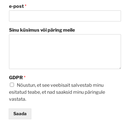
e-post
*
Sinu küsimus või päring meile
GDPR
*
Nõustun, et see veebisait salvestab minu
esitatud teabe, et nad saaksid minu päringule
vastata.
Saada