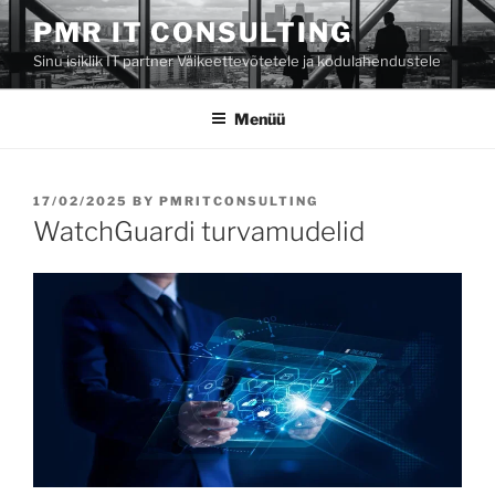
Liigu
PMR IT CONSULTING
sisu
Sinu isiklik IT partner Väikeettevõtetele ja kodulahendustele
juurde
Menüü
POSTED
17/02/2025
BY
PMRITCONSULTING
ON
WatchGuardi turvamudelid