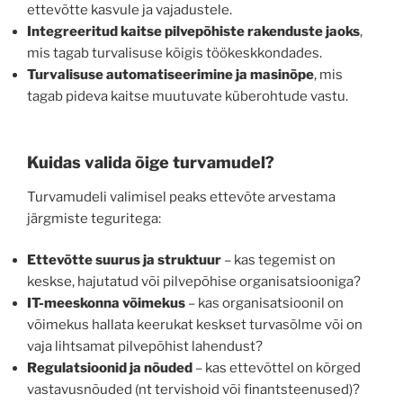
ettevõtte kasvule ja vajadustele.
Integreeritud kaitse pilvepõhiste rakenduste jaoks
,
mis tagab turvalisuse kõigis töökeskkondades.
Turvalisuse automatiseerimine ja masinõpe
, mis
tagab pideva kaitse muutuvate küberohtude vastu.
Kuidas valida õige turvamudel?
Turvamudeli valimisel peaks ettevõte arvestama
järgmiste teguritega:
Ettevõtte suurus ja struktuur
– kas tegemist on
keskse, hajutatud või pilvepõhise organisatsiooniga?
IT-meeskonna võimekus
– kas organisatsioonil on
võimekus hallata keerukat keskset turvasõlme või on
vaja lihtsamat pilvepõhist lahendust?
Regulatsioonid ja nõuded
– kas ettevõttel on kõrged
vastavusnõuded (nt tervishoid või finantsteenused)?