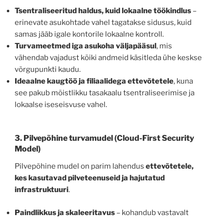
Tsentraliseeritud haldus, kuid lokaalne töökindlus
–
erinevate asukohtade vahel tagatakse sidusus, kuid
samas jääb igale kontorile lokaalne kontroll.
Turvameetmed iga asukoha väljapääsul
, mis
vähendab vajadust kõiki andmeid käsitleda ühe keskse
võrgupunkti kaudu.
Ideaalne kaugtöö ja filiaalidega ettevõtetele
, kuna
see pakub mõistlikku tasakaalu tsentraliseerimise ja
lokaalse iseseisvuse vahel.
3. Pilvepõhine turvamudel
(Cloud-First Security
Model)
Pilvepõhine mudel on parim lahendus
ettevõtetele,
kes kasutavad pilveteenuseid ja hajutatud
infrastruktuuri
.
Paindlikkus ja skaleeritavus
– kohandub vastavalt