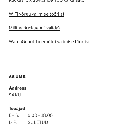
Ruckus ICX Switchide TCO kalkulaator
WiFi võrgu valimise tööriist
Milline Ruckue AP valida?
WatchGuard Tulemüüri valimise tööriist
ASUME
Aadress
SAKU
Tööajad
E – R: 9:00 – 18:00
L- P: SULETUD