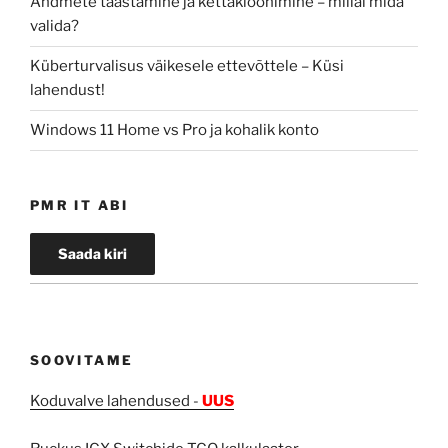
Andmete taastamine ja kettakloonimine – millal mida
valida?
Küberturvalisus väikesele ettevõttele – Küsi
lahendust!
Windows 11 Home vs Pro ja kohalik konto
PMR IT ABI
SOOVITAME
Koduvalve lahendused -
UUS