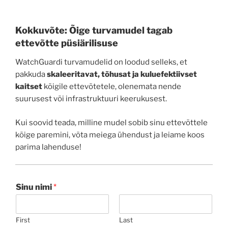
Kokkuvõte: Õige turvamudel tagab
ettevõtte püsiärilisuse
WatchGuardi turvamudelid on loodud selleks, et
pakkuda
skaleeritavat, tõhusat ja kuluefektiivset
kaitset
kõigile ettevõtetele, olenemata nende
suurusest või infrastruktuuri keerukusest.
Kui soovid teada, milline mudel sobib sinu ettevõttele
kõige paremini, võta meiega ühendust ja leiame koos
parima lahenduse!
Sinu nimi
*
First
Last