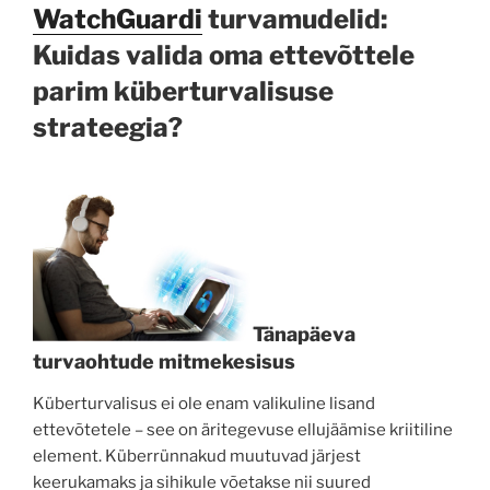
WatchGuardi
turvamudelid:
Kuidas valida oma ettevõttele
parim küberturvalisuse
strateegia?
Tänapäeva
turvaohtude mitmekesisus
Küberturvalisus ei ole enam valikuline lisand
ettevõtetele – see on äritegevuse ellujäämise kriitiline
element. Küberrünnakud muutuvad järjest
keerukamaks ja sihikule võetakse nii suured