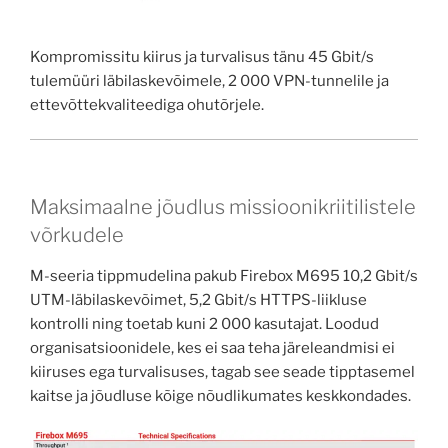
Kompromissitu kiirus ja turvalisus tänu 45 Gbit/s
tulemüüri läbilaskevõimele, 2 000 VPN-tunnelile ja
ettevõttekvaliteediga ohutõrjele.
Maksimaalne jõudlus missioonikriitilistele
võrkudele
M-seeria tippmudelina pakub Firebox M695 10,2 Gbit/s
UTM-läbilaskevõimet, 5,2 Gbit/s HTTPS-liikluse
kontrolli ning toetab kuni 2 000 kasutajat. Loodud
organisatsioonidele, kes ei saa teha järeleandmisi ei
kiiruses ega turvalisuses, tagab see seade tipptasemel
kaitse ja jõudluse kõige nõudlikumates keskkondades.