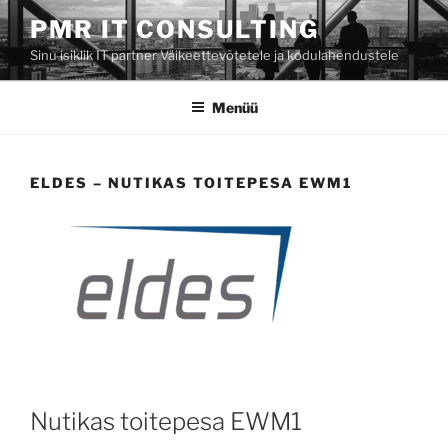
Liigu
PMR IT CONSULTING
sisu
Sinu isiklik IT partner Väikeettevõtetele ja kodulahendustele
juurde
Menüü
ELDES – NUTIKAS TOITEPESA EWM1
Nutikas toitepesa EWM1