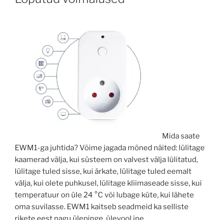
Mida saate
EWM1-ga juhtida? Võime jagada mõned näited: lülitage
kaamerad välja, kui süsteem on valvest välja lülitatud,
lülitage tuled sisse, kui ärkate, lülitage tuled eemalt
välja, kui olete puhkusel, lülitage kliimaseade sisse, kui
temperatuur on üle 24 °C või lubage küte, kui lähete
oma suvilasse. EWM1 kaitseb seadmeid ka selliste
rikete eest nagu ülepinge, ülevool jne.