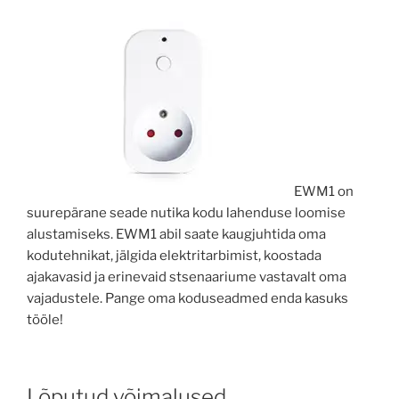
EWM1 on
suurepärane seade nutika kodu lahenduse loomise
alustamiseks. EWM1 abil saate kaugjuhtida oma
kodutehnikat, jälgida elektritarbimist, koostada
ajakavasid ja erinevaid stsenaariume vastavalt oma
vajadustele. Pange oma koduseadmed enda kasuks
tööle!
Lõputud võimalused