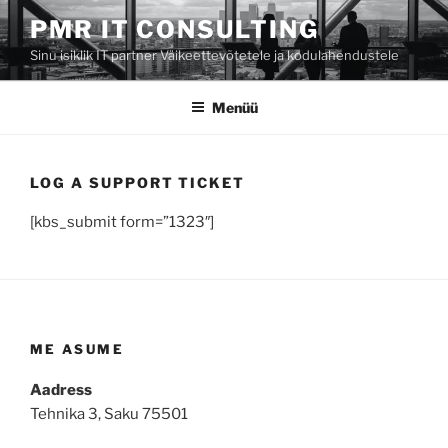
Liigu
PMR IT CONSULTING
sisu
Sinu isiklik IT partner Väikeettevõtetele ja kodulahendustele
juurde
Menüü
LOG A SUPPORT TICKET
[kbs_submit form=”1323″]
ME ASUME
Aadress
Tehnika 3, Saku 75501